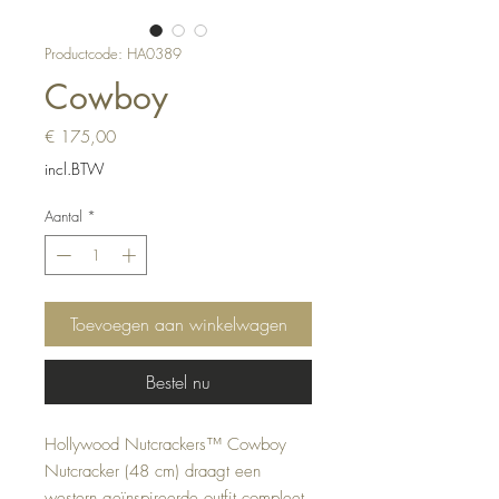
Productcode: HA0389
Cowboy
Prijs
€ 175,00
incl.BTW
Aantal
*
Toevoegen aan winkelwagen
Bestel nu
Hollywood Nutcrackers™ Cowboy
Nutcracker (48 cm) draagt ​​een
western geïnspireerde outfit compleet